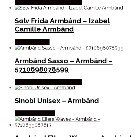
Købes hos Sif Jakobs Jewellery
Sølv Frida Armbånd – Izabel
Camille Armbånd
Købes hos Sistie
Armbånd Sasso – Armbånd –
5710698078599
Købes hos Sif Jakobs Jewellery
Sinobi Unisex – Armbånd
Købes hos Dantha