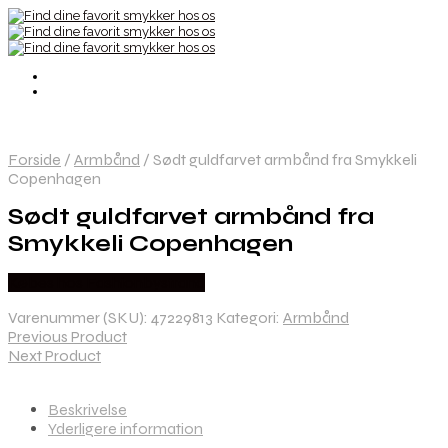
Forside
/
Armbånd
/
Sødt guldfarvet armbånd fra Smykkeli
Copenhagen
Sødt guldfarvet armbånd fra
Smykkeli Copenhagen
Købes hos Fashionbystrand
Varenummer (SKU):
47229813
Kategori:
Armbånd
Previous Product
Next Product
Beskrivelse
Yderligere information