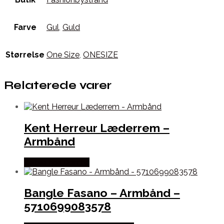
Farve
Gul
,
Guld
Størrelse
One Size
,
ONESIZE
Relaterede varer
Kent Herreur Læderrem –
Armbånd
Købes hos Dantha
Bangle Fasano – Armbånd –
5710699083578