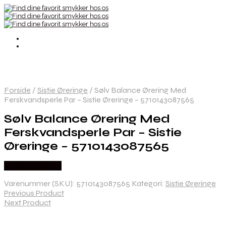
Forside
/
Sistie Øreringe
/
Sølv Balance Ørering Med
Ferskvandsperle Par – Sistie Øreringe – 5710143087565
Sølv Balance Ørering Med
Ferskvandsperle Par – Sistie
Øreringe – 5710143087565
Købes hos Sistie
Varenummer (SKU):
5710143087565
Kategori:
Sistie Øreringe
Previous Product
Next Product