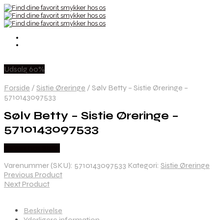
Udsalg 60%
Forside
/
Sistie Øreringe
/
Sølv Betty – Sistie Øreringe –
5710143097533
Sølv Betty – Sistie Øreringe –
5710143097533
Købes hos Sistie
Varenummer (SKU):
5710143097533
Kategori:
Sistie Øreringe
Previous Product
Next Product
Beskrivelse
Yderligere information