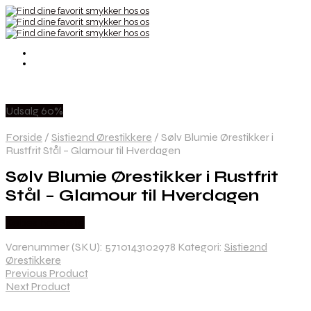
Udsalg 60%
Forside
/
Sistie2nd Ørestikkere
/
Sølv Blumie Ørestikker i
Rustfrit Stål – Glamour til Hverdagen
Sølv Blumie Ørestikker i Rustfrit
Stål – Glamour til Hverdagen
Købes hos Sistie
Varenummer (SKU):
5710143102978
Kategori:
Sistie2nd
Ørestikkere
Previous Product
Next Product