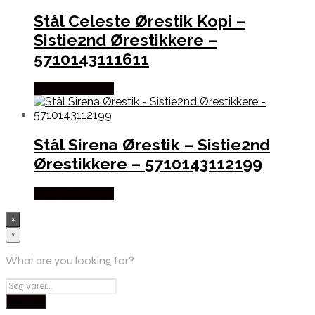
Stål Celeste Ørestik Kopi –
Sistie2nd Ørestikkere –
5710143111611
Købes hos Sistie
Stål Sirena Ørestik – Sistie2nd
Ørestikkere – 5710143112199
Købes hos Sistie
×
×
What are you looking for?