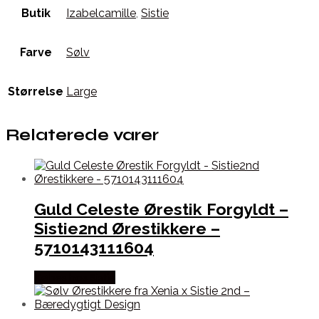
Butik
Izabelcamille
,
Sistie
Farve
Sølv
Størrelse
Large
Relaterede varer
Guld Celeste Ørestik Forgyldt –
Sistie2nd Ørestikkere –
5710143111604
Købes hos Sistie