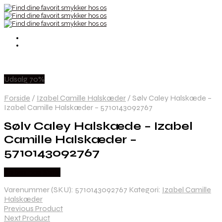
Udsalg 70%
Forside
/
Izabel Camille Halskæder
/
Sølv Caley Halskæde –
Izabel Camille Halskæder – 5710143092767
Sølv Caley Halskæde – Izabel
Camille Halskæder –
5710143092767
Købes hos Sistie
Varenummer (SKU):
5710143092767
Kategori:
Izabel Camille
Halskæder
Previous Product
Next Product