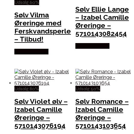
Udsalg 60%
Sølv Ellie Lange
Sølv Vilma
– Izabel Camille
Øreringe med
Øreringe –
Ferskvandsperle
5710143082454
– Tilbud!
Købes hos Sistie
Købes hos Sistie
Udsalg 80%
Udsalg 50%
Sølv Violet ølv –
Sølv Romance –
Izabel Camille
Izabel Camille
Øreringe –
Øreringe –
5710143076194
5710143103654