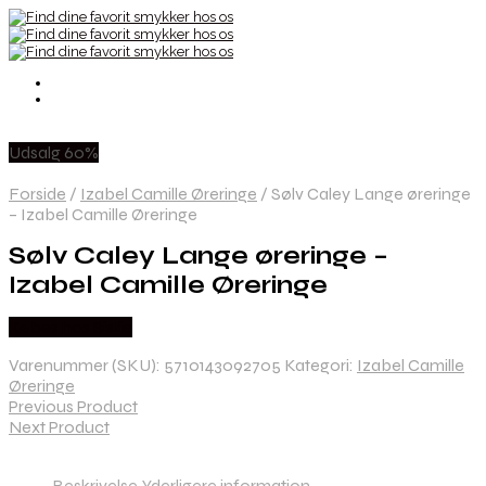
Udsalg 60%
Forside
/
Izabel Camille Øreringe
/
Sølv Caley Lange øreringe
– Izabel Camille Øreringe
Sølv Caley Lange øreringe –
Izabel Camille Øreringe
Købes hos Sistie
Varenummer (SKU):
5710143092705
Kategori:
Izabel Camille
Øreringe
Previous Product
Next Product
Beskrivelse
Yderligere information