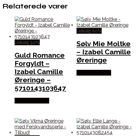
Relaterede varer
Udsalg 60%
Udsalg 50%
Sølv Mie Moltke
– Izabel Camille
Guld Romance
Øreringe
Forgyldt –
Izabel Camille
Købes hos Sistie
Øreringe –
5710143103647
Købes hos Sistie