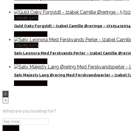
Købes hos Sistie
Udsalg 50%
Guld Oaky Forgyldt – Izabel Camille Øreringe – 5710143103
Købes hos Sistie
Udsalg 60%
Sølv Leonora Med Ferskvands Perler – Izabel Camille Øreri
Købes hos Sistie
Sølv Majesty Lang Ørering Med Ferskvandsperler – Izabel C
Købes hos Sistie
×
×
What are you looking for?