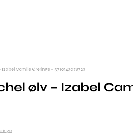
– Izabel Camille Øreringe – 5710143078723
hel ølv – Izabel Cam
eringe