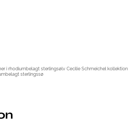
ner i rhodiumbelagt sterlingsølv Cecilie Schmeichel kollekti
umbelagt sterlingssø
ion