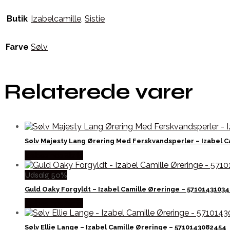
Butik
Izabelcamille
,
Sistie
Farve
Sølv
Relaterede varer
Sølv Majesty Lang Ørering Med Ferskvandsperler – Izabel C
Købes hos Sistie
Udsalg 50%
Guld Oaky Forgyldt – Izabel Camille Øreringe – 5710143103
Købes hos Sistie
Sølv Ellie Lange – Izabel Camille Øreringe – 5710143082454