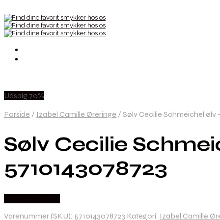
Udsalg 70%
Forside
/
Izabel Camille Øreringe
/
Sølv Cecilie Schmeichel ølv 
Sølv Cecilie Schmeic
5710143078723
Købes hos Sistie
Varenummer (SKU):
5710143078723
Kategori:
Izabel Camille Ør