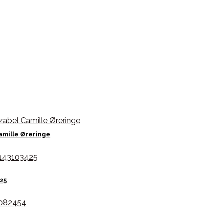
amille Øreringe
425