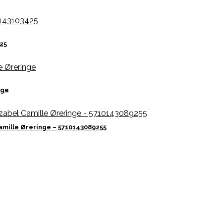
425
nge
amille Øreringe – 5710143089255