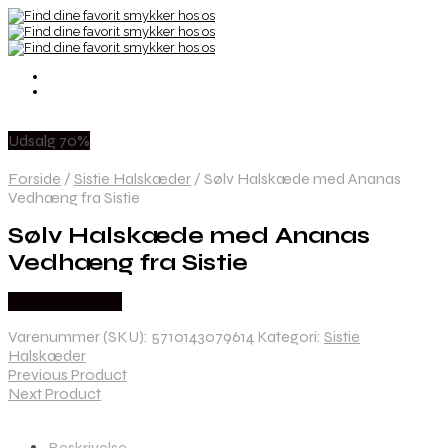
Udsalg 70%
Forside
/
Sistie Halskæder
/
Sølv Halskæde med Ananas
Vedhæng fra Sistie
Sølv Halskæde med Ananas
Vedhæng fra Sistie
Købes hos Sistie
Varenummer (SKU):
5710143079614
Kategori:
Sistie
Halskæder
Previous Product
Next Product
Beskrivelse