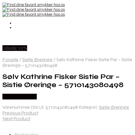
Udsalg 70%
Forside
/
Sistie Øreringe
/
Sølv Kathrine Fisker Sistie Par – Sistie
Øreringe – 5710143080498
Sølv Kathrine Fisker Sistie Par –
Sistie Øreringe – 5710143080498
Købes hos Sistie
Varenummer (SKU):
5710143080498
Kategori:
Sistie Øreringe
Previous Product
Next Product
Beskrivelse