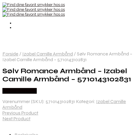
Forside
/
Izabel Camille Armbånd
/
Sølv Romance Armbånd –
Izabel Camille Armbånd – 5710143102831
Sølv Romance Armbånd – Izabel
Camille Armbånd – 5710143102831
Købes hos Sistie
Varenummer (SKU):
5710143102831
Kategori:
Izabel Camille
Armbånd
Previous Product
Next Product
Beskrivelse