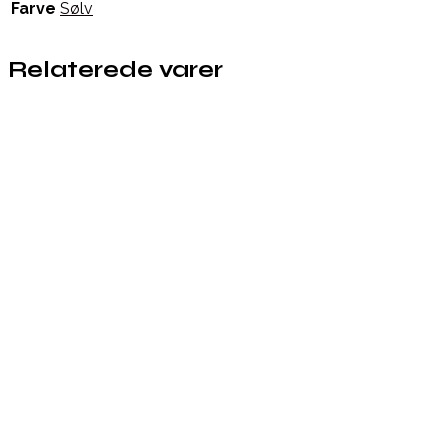
Farve
Sølv
Relaterede varer
Købes hos Perle Fryd Smykker