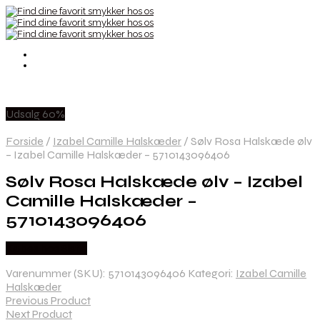
Udsalg 60%
Forside
/
Izabel Camille Halskæder
/
Sølv Rosa Halskæde ølv
– Izabel Camille Halskæder – 5710143096406
Sølv Rosa Halskæde ølv – Izabel
Camille Halskæder –
5710143096406
Købes hos Sistie
Varenummer (SKU):
5710143096406
Kategori:
Izabel Camille
Halskæder
Previous Product
Next Product