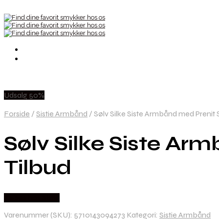
Udsalg 50%
Forside
/
Sistie Armbånd
/
Sølv Silke Siste Armbånd med Prenit S
Sølv Silke Siste Ar
Tilbud
Købes hos Sistie
Varenummer (SKU):
5710143094273
Kategori:
Sistie Armbånd