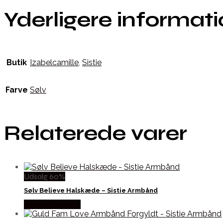
Yderligere informat
Butik
Izabelcamille
,
Sistie
Farve
Sølv
Relaterede varer
Udsalg 60%
Sølv Believe Halskæde – Sistie Armbånd
Købes hos Sistie