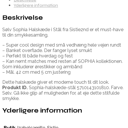
Yderligere information
Beskrivelse
Sølv Sophia Halskæde i Stål fra Sistie2nd er et must-have
til din smykkesamling.
– Super cool design med små vedhæng hele vejen rundt
– Banket overflade. Der fanger lyset smukt
– Perfekt til både hverdag og fest
– Kan nemt matches med resten af SOPHIA kollektionen.
Som inkluderer ørestikker og armbånd
– Mål. 42 cm med 5 cm justering
Dette halskæde giver et moderne touch til dit look.
Produkt ID.
Sophia-halskæde-stål 5710143101810. Farve.
Sølv. Gå ikke glip af muligheden for, at eje dette stilfulde
smykke.
Yderligere information
Butik
Izabelcamille
,
Sistie