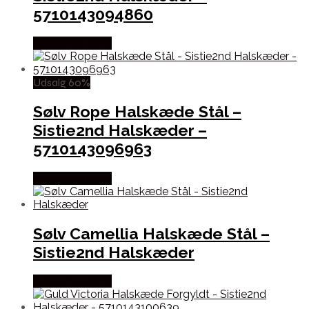
5710143094860
Købes hos Sistie
Udsalg 60%
Sølv Rope Halskæde Stål –
Sistie2nd Halskæder –
5710143096963
Købes hos Sistie
Sølv Camellia Halskæde Stål –
Sistie2nd Halskæder
Købes hos Sistie