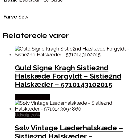
Farve
Sølv
Relaterede varer
Guld Signe Kragh Sistie2nd
Halskæde Forgyldt – Sistie2nd
Halskæder – 5710143102015
Købes hos Sistie
Udsalg 70%
Sølv Vintage Læderhalskæde –
Sistie2nd Halskæder –