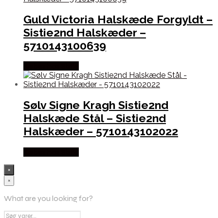
Guld Victoria Halskæde Forgyldt –
Sistie2nd Halskæder –
5710143100639
Købes hos Sistie
Sølv Signe Kragh Sistie2nd
Halskæde Stål – Sistie2nd
Halskæder – 5710143102022
Købes hos Sistie
×
×
What are you looking for?