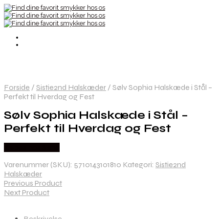
Forside
/
Sistie2nd Halskæder
/
Sølv Sophia Halskæde i Stål –
Perfekt til Hverdag og Fest
Sølv Sophia Halskæde i Stål –
Perfekt til Hverdag og Fest
Købes hos Sistie
Varenummer (SKU):
5710143101810
Kategori:
Sistie2nd
Halskæder
Previous Product
Next Product
Beskrivelse