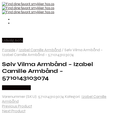
Udsalg 60%
Forside
/
Izabel Camille Armbånd
/
Sølv Vilma Armbånd –
Izabel Camille Armbånd – 5710143103074
Sølv Vilma Armbånd – Izabel
Camille Armbånd –
5710143103074
Købes hos Sistie
Varenummer (SKU):
5710143103074
Kategori:
Izabel Camille
Armbånd
Previous Product
Next Product