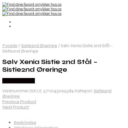
Forside
/
Sistie2nd Øreringe
/
Sølv Xenia Sistie 2nd Stål –
Sistie2nd Øreringe
Sølv Xenia Sistie 2nd Stål –
Sistie2nd Øreringe
Købes hos Sistie
Varenummer (SKU):
5710143095584
Kategori:
Sistie2nd
Øreringe
Previous Product
Next Product
Beskrivelse
Yderligere information