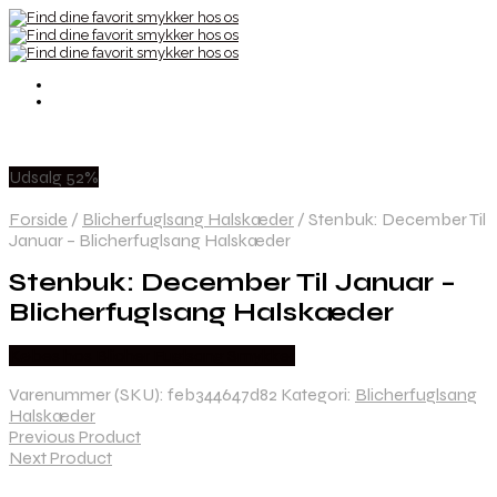
Udsalg 52%
Forside
/
Blicherfuglsang Halskæder
/
Stenbuk: December Til
Januar – Blicherfuglsang Halskæder
Stenbuk: December Til Januar –
Blicherfuglsang Halskæder
Købes hos Blicher Fuglsang Smykker
Varenummer (SKU):
feb344647d82
Kategori:
Blicherfuglsang
Halskæder
Previous Product
Next Product