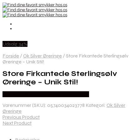
Udsalg 34%
Forside
/
Ok Silver Øreringe
/
Store Firkantede Sterlingsølv
Øreringe – Unik Stil!
Store Firkantede Sterlingsølv
Øreringe – Unik Stil!
Købes hos Beadhouse Of Copenhagen
Varenummer (SKU):
05740034023778
Kategori:
Ok Silver
Øreringe
Previous Product
Next Product
Beskrivelse