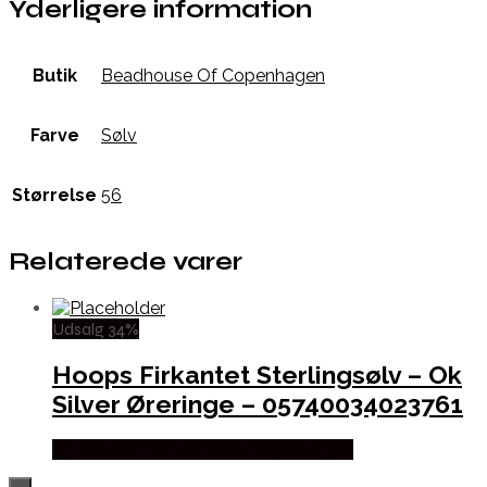
Yderligere information
Butik
Beadhouse Of Copenhagen
Farve
Sølv
Størrelse
56
Relaterede varer
Udsalg 34%
Hoops Firkantet Sterlingsølv – Ok
Silver Øreringe – 05740034023761
Købes hos Beadhouse Of Copenhagen