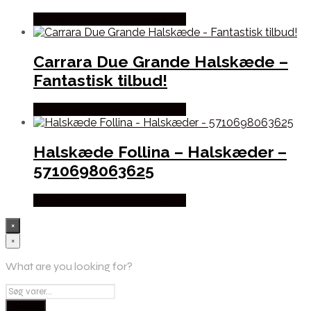
Købes hos Sif Jakobs Jewellery
Carrara Due Grande Halskæde –
Fantastisk tilbud!
Købes hos Sif Jakobs Jewellery
Halskæde Follina – Halskæder –
5710698063625
Købes hos Sif Jakobs Jewellery
×
×
What are you looking for?