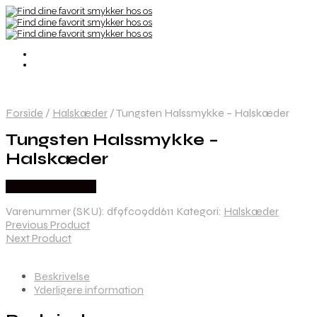
Forside
/
Halskæder
/
Tungsten Halssmykke – Halskæder
Tungsten Halssmykke –
Halskæder
Købes hos Marjoe
Varenummer (SKU):
df9fc09dd611
Kategori:
Halskæder
Previous Product
Next Product
Beskrivelse
Yderligere information