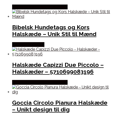
Købes hos Sif Jakobs Jewellery
Bibelsk Hundetags og Kors
Halskæde – Unik Stil til Mænd
Købes hos Marjoe
Halskæde Capizzi Due Piccolo –
Halskæder – 5710699083196
Købes hos Sif Jakobs Jewellery
Goccia Circolo Pianura Halskæde
– Unikt design til dig