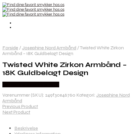
Forside
/
Josephine Nord Armbånd
/
Twisted White Zirkon
Armbånd – 18K Guldbelagt Design
Twisted White Zirkon Armbånd –
18K Guldbelagt Design
Købes hos Josephine Nord
Varenummer (SKU):
249f3ce46760
Kategori:
Josephine Nord
Armbånd
Previous Product
Next Product
Beskrivelse
Yderligere information