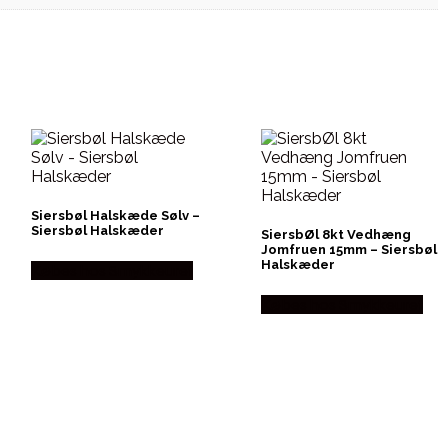
Siersbøl Halskæde Sølv –
Siersbøl Halskæder
SiersbØl 8kt Vedhæng
Jomfruen 15mm – Siersbøl
Halskæder
Købes hos Smykkeuret
Købes hos Smykkeuret