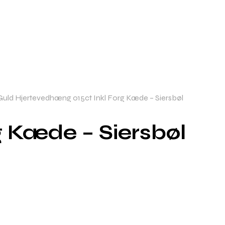
Guld Hjertevedhæng 015ct Inkl Forg Kæde – Siersbøl
g Kæde – Siersbøl