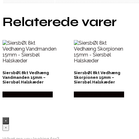
Relaterede varer
SiersbØl 8kt Vedhæng
SiersbØl 8kt Vedhæng
Vandmanden 15mm –
Skorpionen 15mm –
Siersbøl Halskæder
Siersbøl Halskæder
Købes hos Smykkeuret
Købes hos Smykkeuret
×
×
What are you looking for?