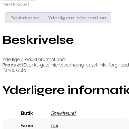
Next Product
Beskrivelse
Yderligere information
Beskrivelse
Yderlige produktinformationer.
Produkt ID.
14kt-guld-hjertevedhæng-015ct-inkl-forg-kæ
Farve. Guld
Yderligere informat
Butik
Smykkeuret
Farve
Gul