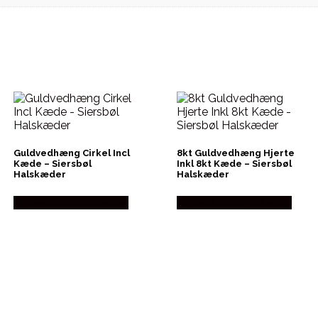
Guldvedhæng Cirkel Incl
8kt Guldvedhæng Hjerte
Kæde – Siersbøl
Inkl 8kt Kæde – Siersbøl
Halskæder
Halskæder
Købes hos Smykkeuret
Købes hos Smykkeuret