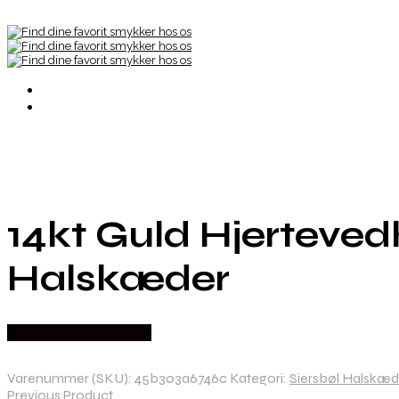
14kt Guld Hjerteved
Halskæder
Købes hos Smykkeuret
Varenummer (SKU):
45b303a6746c
Kategori:
Siersbøl Halskæd
Previous Product