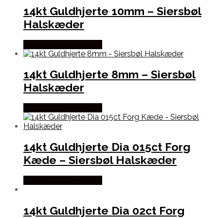
14kt Guldhjerte 10mm – Siersbøl
Halskæder
Købes hos Smykkeuret
14kt Guldhjerte 8mm – Siersbøl
Halskæder
Købes hos Smykkeuret
14kt Guldhjerte Dia 015ct Forg
Kæde – Siersbøl Halskæder
Købes hos Smykkeuret
14kt Guldhjerte Dia 02ct Forg