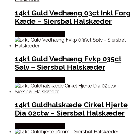
14kt Guld Vedhæng 03ct Inkl Forg
Kæde – Siersbøl Halskæder
Købes hos Smykkeuret
14kt Guld Vedhæng Fvkp 035ct
Sølv – Siersbøl Halskæder
Købes hos Smykkeuret
14kt Guldhalskæde Cirkel Hjerte
Dia 02ctw – Siersbøl Halskæder
Købes hos Smykkeuret