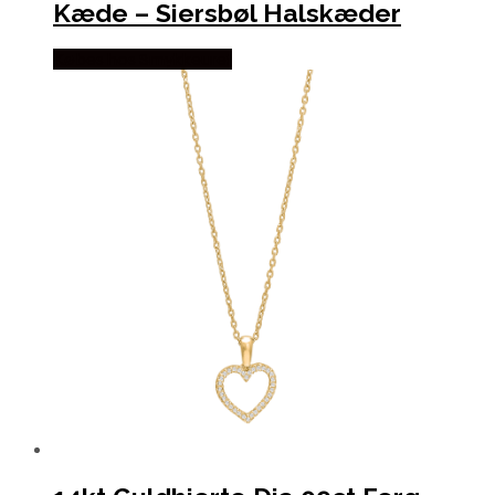
Kæde – Siersbøl Halskæder
Købes hos Smykkeuret