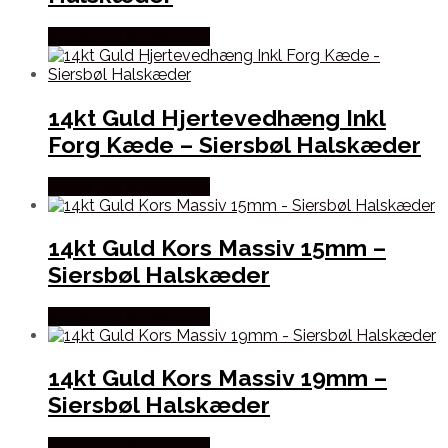
Købes hos Smykkeuret
14kt Guld Hjertevedhæng Inkl
Forg Kæde – Siersbøl Halskæder
Købes hos Smykkeuret
14kt Guld Kors Massiv 15mm –
Siersbøl Halskæder
Købes hos Smykkeuret
14kt Guld Kors Massiv 19mm –
Siersbøl Halskæder
Købes hos Smykkeuret