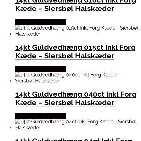
Kæde – Siersbøl Halskæder
Købes hos Smykkeuret
14kt Guldvedhæng 015ct Inkl Forg
Kæde – Siersbøl Halskæder
Købes hos Smykkeuret
14kt Guldvedhæng 040ct Inkl Forg
Kæde – Siersbøl Halskæder
Købes hos Smykkeuret
14kt Guldvedhæng 04ct Inkl Forg