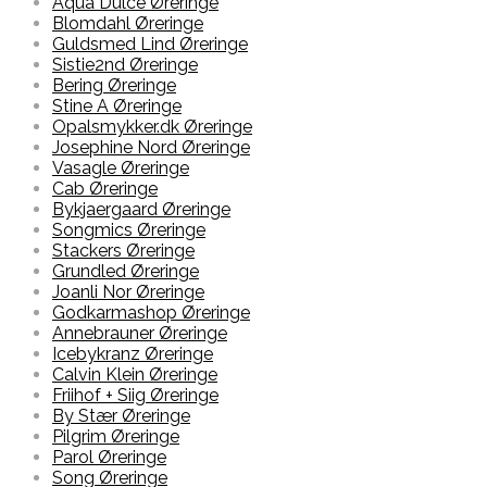
Aqua Dulce Øreringe
Blomdahl Øreringe
Guldsmed Lind Øreringe
Sistie2nd Øreringe
Bering Øreringe
Stine A Øreringe
Opalsmykker.dk Øreringe
Josephine Nord Øreringe
Vasagle Øreringe
Cab Øreringe
Bykjaergaard Øreringe
Songmics Øreringe
Stackers Øreringe
Grundled Øreringe
Joanli Nor Øreringe
Godkarmashop Øreringe
Annebrauner Øreringe
Icebykranz Øreringe
Calvin Klein Øreringe
Friihof + Siig Øreringe
By Stær Øreringe
Pilgrim Øreringe
Parol Øreringe
Song Øreringe