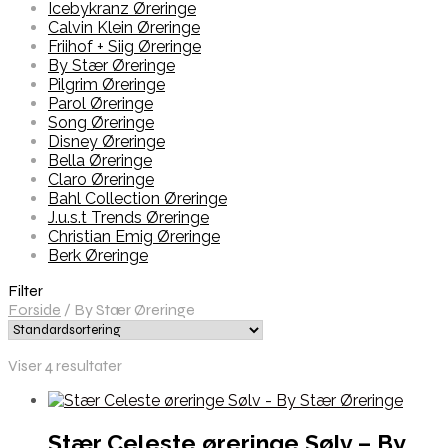
Icebykranz Øreringe
Calvin Klein Øreringe
Friihof + Siig Øreringe
By Stær Øreringe
Pilgrim Øreringe
Parol Øreringe
Song Øreringe
Disney Øreringe
Bella Øreringe
Claro Øreringe
Bahl Collection Øreringe
J.u.s.t Trends Øreringe
Christian Emig Øreringe
Berk Øreringe
Filter
Forside
/
By Stær Øreringe
Viser 4 resultater
Stær Celeste øreringe Sølv – By