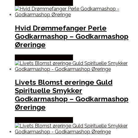
Købes hos Godkarmashop
Hvid Drømmefanger Perle
Godkarmashop – Godkarmashop
Øreringe
Købes hos Godkarmashop
Livets Blomst øreringe Guld
Spirituelle Smykker
Godkarmashop – Godkarmashop
Øreringe
Købes hos Godkarmashop