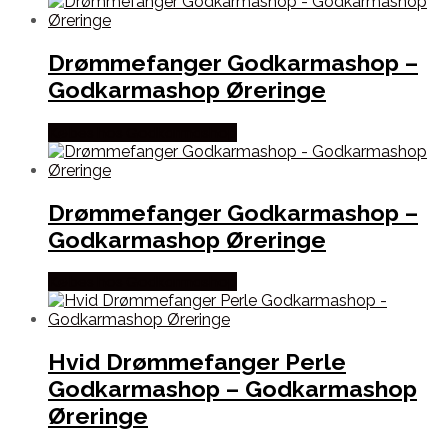
Drømmefanger Godkarmashop –
Godkarmashop Øreringe
Købes hos Godkarmashop
Drømmefanger Godkarmashop –
Godkarmashop Øreringe
Købes hos Godkarmashop
Hvid Drømmefanger Perle
Godkarmashop – Godkarmashop
Øreringe