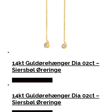
14kt Guldørehænger Dia 02ct –
Siersbøl Øreringe
Købes hos Smykkeuret
14kt Guldørehænger Dia 02ct –
Siersbøl Øreringe