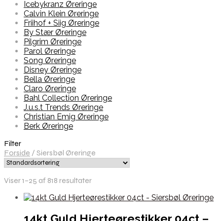
Icebykranz Øreringe
Calvin Klein Øreringe
Friihof + Siig Øreringe
By Stær Øreringe
Pilgrim Øreringe
Parol Øreringe
Song Øreringe
Disney Øreringe
Bella Øreringe
Claro Øreringe
Bahl Collection Øreringe
J.u.s.t Trends Øreringe
Christian Emig Øreringe
Berk Øreringe
Filter
Forside
/
Siersbøl Øreringe
Viser 1–25 af 818 resultater
14kt Guld Hjerteørestikker 04ct –