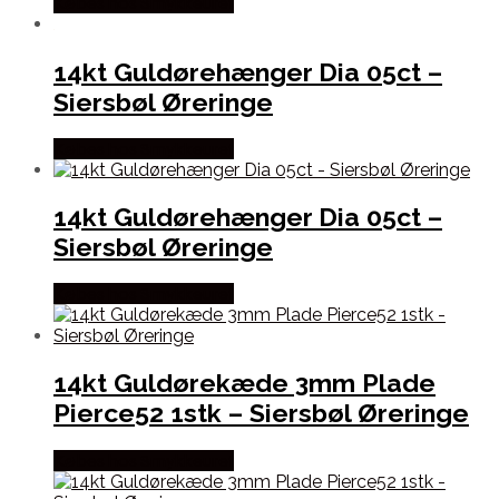
Købes hos Smykkeuret
14kt Guldørehænger Dia 05ct –
Siersbøl Øreringe
Købes hos Smykkeuret
14kt Guldørehænger Dia 05ct –
Siersbøl Øreringe
Købes hos Smykkeuret
14kt Guldørekæde 3mm Plade
Pierce52 1stk – Siersbøl Øreringe
Købes hos Smykkeuret