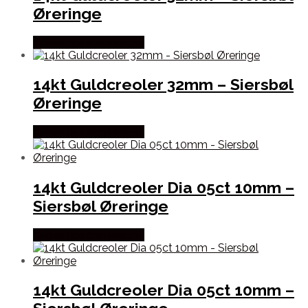
Øreringe
Købes hos Smykkeuret
14kt Guldcreoler 32mm – Siersbøl
Øreringe
Købes hos Smykkeuret
14kt Guldcreoler Dia 05ct 10mm –
Siersbøl Øreringe
Købes hos Smykkeuret
14kt Guldcreoler Dia 05ct 10mm –