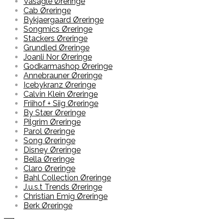
Vasagle Øreringe
Cab Øreringe
Bykjaergaard Øreringe
Songmics Øreringe
Stackers Øreringe
Grundled Øreringe
Joanli Nor Øreringe
Godkarmashop Øreringe
Annebrauner Øreringe
Icebykranz Øreringe
Calvin Klein Øreringe
Friihof + Siig Øreringe
By Stær Øreringe
Pilgrim Øreringe
Parol Øreringe
Song Øreringe
Disney Øreringe
Bella Øreringe
Claro Øreringe
Bahl Collection Øreringe
J.u.s.t Trends Øreringe
Christian Emig Øreringe
Berk Øreringe