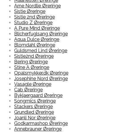
Maanesten Øreringe
Arne Nordlie Øreringe
Sistie Øreringe
Sistie 2nd Øreringe
Studio Z Øreringe
A Pure Mind Øreringe
Blicherfuglsang Øreringe
Aqua Dulce Øreringe
Blomdahl Øreringe
Guldsmed Lind Øreringe
Sistie2nd Øreringe
Bering Øreringe
Stine A Øreringe
Opalsmykker.dk Øreringe
Josephine Nord Øreringe
Vasagle Øreringe
Cab Øreringe
Bykjaergaard Øreringe
Songmics Øreringe
Stackers Øreringe
Grundled Øreringe
Joanli Nor Øreringe
Godkarmashop Øreringe
Annebrauner Øreringe