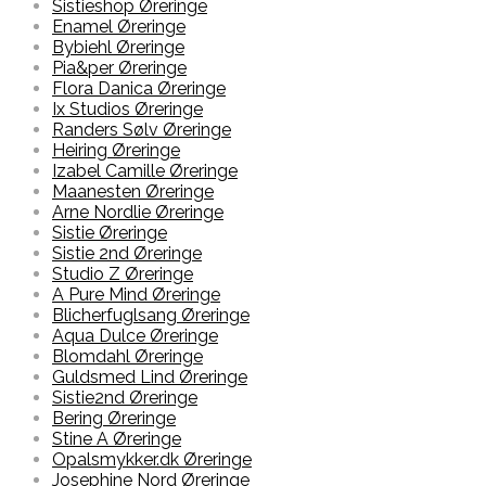
Sistieshop Øreringe
Enamel Øreringe
Bybiehl Øreringe
Pia&per Øreringe
Flora Danica Øreringe
Ix Studios Øreringe
Randers Sølv Øreringe
Heiring Øreringe
Izabel Camille Øreringe
Maanesten Øreringe
Arne Nordlie Øreringe
Sistie Øreringe
Sistie 2nd Øreringe
Studio Z Øreringe
A Pure Mind Øreringe
Blicherfuglsang Øreringe
Aqua Dulce Øreringe
Blomdahl Øreringe
Guldsmed Lind Øreringe
Sistie2nd Øreringe
Bering Øreringe
Stine A Øreringe
Opalsmykker.dk Øreringe
Josephine Nord Øreringe