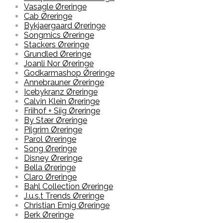
Vasagle Øreringe
Cab Øreringe
Bykjaergaard Øreringe
Songmics Øreringe
Stackers Øreringe
Grundled Øreringe
Joanli Nor Øreringe
Godkarmashop Øreringe
Annebrauner Øreringe
Icebykranz Øreringe
Calvin Klein Øreringe
Friihof + Siig Øreringe
By Stær Øreringe
Pilgrim Øreringe
Parol Øreringe
Song Øreringe
Disney Øreringe
Bella Øreringe
Claro Øreringe
Bahl Collection Øreringe
J.u.s.t Trends Øreringe
Christian Emig Øreringe
Berk Øreringe