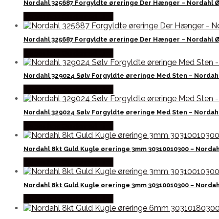
Nordahl 325687 Forgyldte øreringe Der Hænger – Nordahl 
Købes hos Guldsmed Lind
Nordahl 325687 Forgyldte øreringe Der Hænger – Nordahl 
Købes hos Guldsmed Lind
Nordahl 329024 Sølv Forgyldte øreringe Med Sten – Nordah
Købes hos Guldsmed Lind
Nordahl 329024 Sølv Forgyldte øreringe Med Sten – Nordah
Købes hos Guldsmed Lind
Nordahl 8kt Guld Kugle øreringe 3mm 30310010300 – Nordah
Købes hos Guldsmed Lind
Nordahl 8kt Guld Kugle øreringe 3mm 30310010300 – Nordah
Købes hos Guldsmed Lind