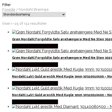
Filter
Forside
/
Nordahl Øreringe
Viser 1–25 af 152 resultater
Grøn Nordahl Forgyldte Sølv ørehængere Med Ne Sten 3029
Købes hos Guldsmed Lind
Grøn Nordahl Forgyldte Sølv ørehængere Med Ne Sten 3029
Købes hos Guldsmed Lind
Nordahl 14kt Guld ørestik Med Kugle 3mm 30310010500 – N
Købes hos Guldsmed Lind
Nordahl 14kt Guld ørestik Med Kugle 3mm 30310010500 – N
Købes hos Guldsmed Lind