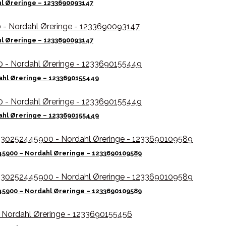
l Øreringe – 1233690093147
l Øreringe – 1233690093147
ahl Øreringe – 1233690155449
ahl Øreringe – 1233690155449
45900 – Nordahl Øreringe – 1233690109589
45900 – Nordahl Øreringe – 1233690109589