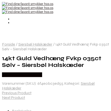
Forside
/
Siersbøl Halskæder
/
14kt Guld Vedhæng Fvkp 035ct
Sølv – Siersbøl Halskæder
14kt Guld Vedhæng Fvkp 035ct
Sølv – Siersbøl Halskæder
Købes hos Smykkeuret
Varenummer (SKU):
6f4e0bc3ed55
Kategori:
Siersbøl
Halskæder
Previous Product
Next Product
Beskrivelse