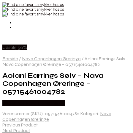
Udsalg 50%
Forside
/
Nava Copenhagen Øreringe
/
Aolani Earrings Sølv –
Nava Copenhagen Øreringe – 05715461004782
Aolani Earrings Sølv – Nava
Copenhagen Øreringe –
05715461004782
Købes hos Nava Copenhagen
Varenummer (SKU):
05715461004782
Kategori:
Nava
Copenhagen Øreringe
Previous Product
Next Product