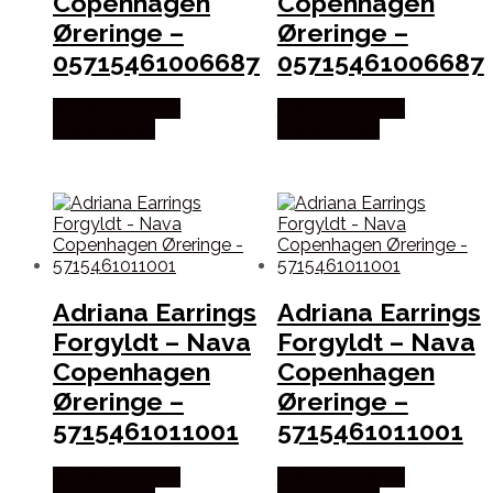
Copenhagen
Copenhagen
Øreringe –
Øreringe –
05715461006687
05715461006687
Købes hos Nava
Købes hos Nava
Copenhagen
Copenhagen
Adriana Earrings
Adriana Earrings
Forgyldt – Nava
Forgyldt – Nava
Copenhagen
Copenhagen
Øreringe –
Øreringe –
5715461011001
5715461011001
Købes hos Nava
Købes hos Nava