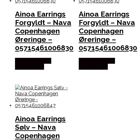
Ainoa Earrings
Ainoa Earrings
Forgyldt – Nava
Forgyldt – Nava
Copenhagen
Copenhagen
Øreringe –
Øreringe –
05715461006830
05715461006830
Købes hos Nava
Købes hos Nava
Copenhagen
Copenhagen
Ainoa Earrings
Sølv – Nava
Copenhagen