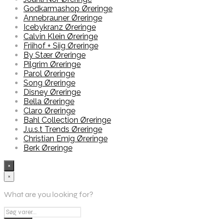
Godkarmashop Øreringe
Annebrauner Øreringe
Icebykranz Øreringe
Calvin Klein Øreringe
Friihof + Siig Øreringe
By Stær Øreringe
Pilgrim Øreringe
Parol Øreringe
Song Øreringe
Disney Øreringe
Bella Øreringe
Claro Øreringe
Bahl Collection Øreringe
J.u.s.t Trends Øreringe
Christian Emig Øreringe
Berk Øreringe
×
×
What are you looking for?