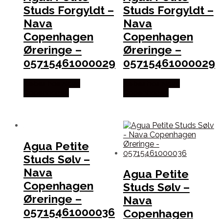
Studs Forgyldt –
Studs Forgyldt –
Nava
Nava
Copenhagen
Copenhagen
Øreringe –
Øreringe –
05715461000029
05715461000029
Købes hos Nava
Købes hos Nava
Copenhagen
Copenhagen
Agua Petite
Studs Sølv –
Nava
Agua Petite
Copenhagen
Studs Sølv –
Øreringe –
Nava
05715461000036
Copenhagen