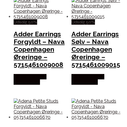
Udsalg 50%
Udsalg 50%
Adder Earrings
Adder Earrings
Forgyldt – Nava
Sølv – Nava
Copenhagen
Copenhagen
Øreringe –
Øreringe –
5715461009008
5715461009015
Købes hos Nava
Købes hos Nava
Copenhagen
Copenhagen