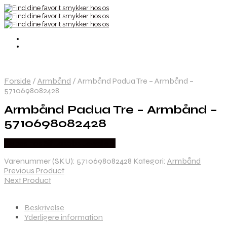
Forside
/
Armbånd
/
Armbånd Padua Tre – Armbånd –
5710698082428
Armbånd Padua Tre – Armbånd –
5710698082428
Købes hos Sif Jakobs Jewellery
Varenummer (SKU):
5710698082428
Kategori:
Armbånd
Previous Product
Next Product
Beskrivelse
Yderligere information