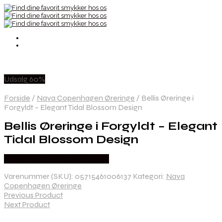
Udsalg 60%
Forside
/
Nava Copenhagen Øreringe
/
Bellis Øreringe i
Forgyldt – Elegant Tidal Blossom Design
Bellis Øreringe i Forgyldt – Elegant
Tidal Blossom Design
Købes hos Nava Copenhagen
Varenummer (SKU):
05715461006137
Kategori:
Nava
Copenhagen Øreringe
Previous Product
Next Product