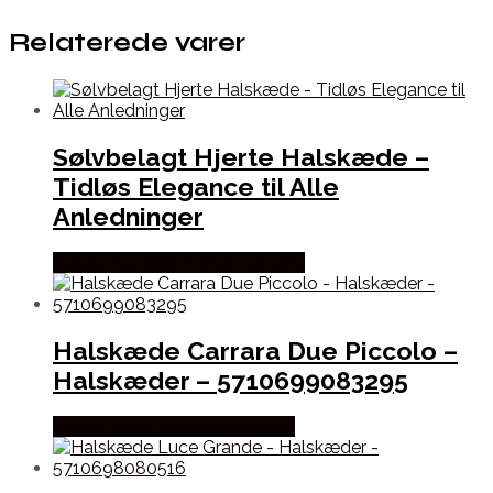
Relaterede varer
Sølvbelagt Hjerte Halskæde –
Tidløs Elegance til Alle
Anledninger
Købes hos Global Urban Jewelry
Halskæde Carrara Due Piccolo –
Halskæder – 5710699083295
Købes hos Sif Jakobs Jewellery