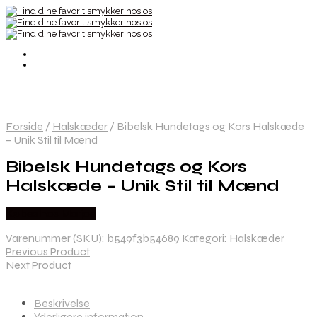
Forside
/
Halskæder
/
Bibelsk Hundetags og Kors Halskæde
– Unik Stil til Mænd
Bibelsk Hundetags og Kors
Halskæde – Unik Stil til Mænd
Købes hos Marjoe
Varenummer (SKU):
b549f3b54689
Kategori:
Halskæder
Previous Product
Next Product
Beskrivelse
Yderligere information