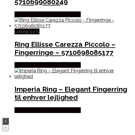
5710699080249
Købes hos Sif Jakobs Jewellery
Udsalg 50%
Ring Ellisse Carezza Piccolo –
Fingerringe – 5710698085177
Købes hos Sif Jakobs Jewellery
Imperia Ring – Elegant Fingerring
til enhver lejlighed
Købes hos Sif Jakobs Jewellery
×
×