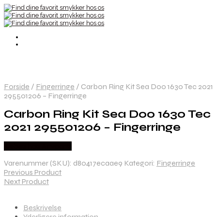
Forside
/
Fingerringe
/
Carbon Ring Kit Sea Doo 1630 Tec 2021
295501206 – Fingerringe
Carbon Ring Kit Sea Doo 1630 Tec
2021 295501206 – Fingerringe
Købes hos Anyparts
Varenummer (SKU):
d80417ecaae9
Kategori:
Fingerringe
Previous Product
Next Product
Beskrivelse
Yderligere information