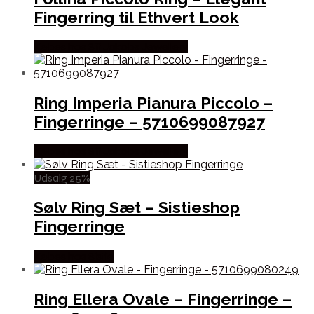
Fingerring til Ethvert Look
Købes hos Sif Jakobs Jewellery
Ring Imperia Pianura Piccolo –
Fingerringe – 5710699087927
Købes hos Sif Jakobs Jewellery
Udsalg 25%
Sølv Ring Sæt – Sistieshop
Fingerringe
Købes hos Sistie
Ring Ellera Ovale – Fingerringe –