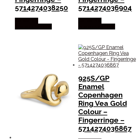
5714274038250
5714274036904
Købes hos
Købes hos
Fashionbystrand
Fashionbystrand
925S/GP
Enamel
Copenhagen
Ring Vea Gold
Colour –
Fingerringe –
5714274036867