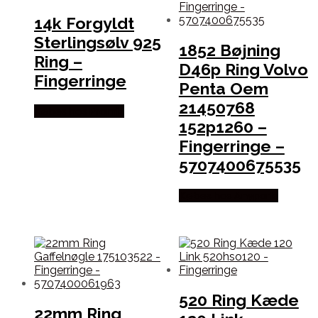
14k Forgyldt
Sterlingsølv 925
1852 Bøjning
Ring –
D46p Ring Volvo
Fingerringe
Penta Oem
21450768
Købes hos Promiz
152p1260 –
Fingerringe –
5707400675535
Købes hos Anyparts
520 Ring Kæde
22mm Ring