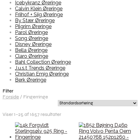
Icebykranz Øreringe
Calvin Klein Øreringe
Friihof + Siig Øreringe
By Stær Øreringe
Pilgrim Øreringe
Parol Øreringe
Song Øreringe
Disney Øreringe
Bella Øreringe
Claro Øreringe
Bahl Collection Øreringe
J.u.s.t Trends Øreringe
Christian Emig Øreringe
Berk Øreringe
Filter
Forside
/
Fingerringe
Viser 1–25 af 1657 resultater