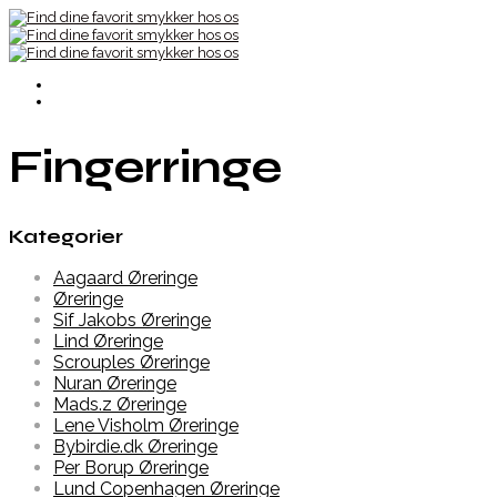
Fingerringe
Kategorier
Aagaard Øreringe
Øreringe
Sif Jakobs Øreringe
Lind Øreringe
Scrouples Øreringe
Nuran Øreringe
Mads.z Øreringe
Lene Visholm Øreringe
Bybirdie.dk Øreringe
Per Borup Øreringe
Lund Copenhagen Øreringe