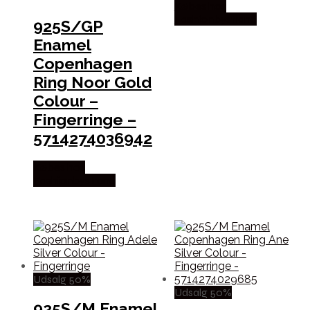
Købes hos
Fashionbystrand
925S/GP
Enamel
Copenhagen
Ring Noor Gold
Colour –
Fingerringe –
5714274036942
Købes hos
Fashionbystrand
Udsalg 50%
Udsalg 50%
925S/M Enamel