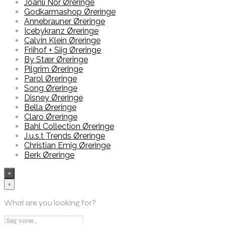
Joanli Nor Øreringe
Godkarmashop Øreringe
Annebrauner Øreringe
Icebykranz Øreringe
Calvin Klein Øreringe
Friihof + Siig Øreringe
By Stær Øreringe
Pilgrim Øreringe
Parol Øreringe
Song Øreringe
Disney Øreringe
Bella Øreringe
Claro Øreringe
Bahl Collection Øreringe
J.u.s.t Trends Øreringe
Christian Emig Øreringe
Berk Øreringe
×
×
What are you looking for?