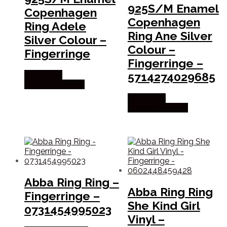
925S/M Enamel
Copenhagen
Copenhagen
Ring Adele
Ring Ane Silver
Silver Colour –
Colour –
Fingerringe
Fingerringe –
5714274029685
Købes hos
Fashionbystrand
Købes hos
Fashionbystrand
Abba Ring Ring –
Abba Ring Ring
Fingerringe –
She Kind Girl
0731454995023
Vinyl –