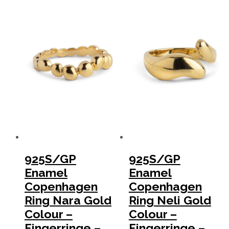
925S/GP
925S/GP
Enamel
Enamel
Copenhagen
Copenhagen
Ring Nara Gold
Ring Neli Gold
Colour –
Colour –
Fingerringe –
Fingerringe –