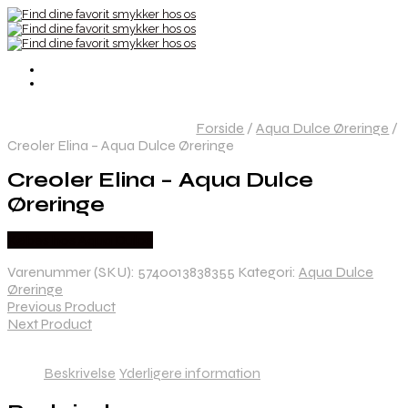
Forside
/
Aqua Dulce Øreringe
/
Creoler Elina – Aqua Dulce Øreringe
Creoler Elina – Aqua Dulce
Øreringe
Købes hos Aqua Dulce
Varenummer (SKU):
5740013838355
Kategori:
Aqua Dulce
Øreringe
Previous Product
Next Product
Beskrivelse
Yderligere information