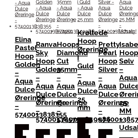
Krøllede
Elina
Hoop
Ranva
Hoops
Pretty
Isabe
Pastel
Øreringe
Sky
Diamond
Pearl
Hoo
Hoop
i
Hoop
Cut
Hoop
Sølv
Golden
Guld
Golden
35mm
Silver
–
–
–
–
–
–
Aqua
Aqua
Aqua
Aqua
Aqua
Aqua
Dulc
Dulce
Dulce
Dulce
Dulce
Dulce
Ører
Øreringe
25
Øreringe
Øreringe
Øreringe
25
–
mm
–
–
–
MM
5740013838355
5740013857950
5740013849986
574001385
–
Købes
Udsa
hos
Købes
Købes
Købes
Aqua
Købes
hos
hos
hos
Dulce
hos