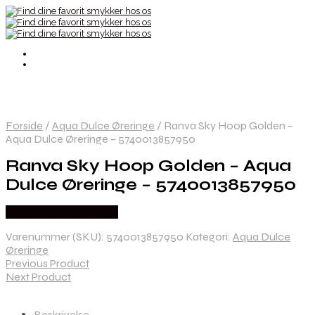
Forside
/
Aqua Dulce Øreringe
/
Ranva Sky Hoop Golden –
Aqua Dulce Øreringe – 5740013857950
Ranva Sky Hoop Golden – Aqua
Dulce Øreringe – 5740013857950
Købes hos Aqua Dulce
Varenummer (SKU):
5740013857950
Kategori:
Aqua Dulce
Øreringe
Previous Product
Next Product
Beskrivelse