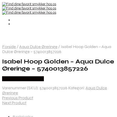
Forside
/
Aqua Dulce Øreringe
/
Isabel Hoop Golden – Aqua
Dulce Øreringe – 5740013857226
Isabel Hoop Golden – Aqua Dulce
Øreringe – 5740013857226
Købes hos Aqua Dulce
Varenummer (SKU):
5740013857226
Kategori:
Aqua Dulce
Øreringe
Previous Product
Next Product
Beskrivelse