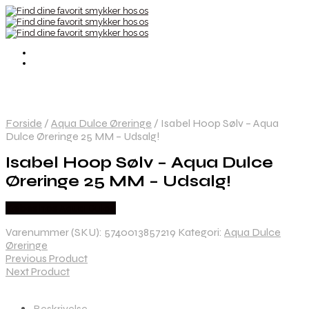
Forside
/
Aqua Dulce Øreringe
/
Isabel Hoop Sølv – Aqua
Dulce Øreringe 25 MM – Udsalg!
Isabel Hoop Sølv – Aqua Dulce
Øreringe 25 MM – Udsalg!
Købes hos Aqua Dulce
Varenummer (SKU):
5740013857219
Kategori:
Aqua Dulce
Øreringe
Previous Product
Next Product
Beskrivelse