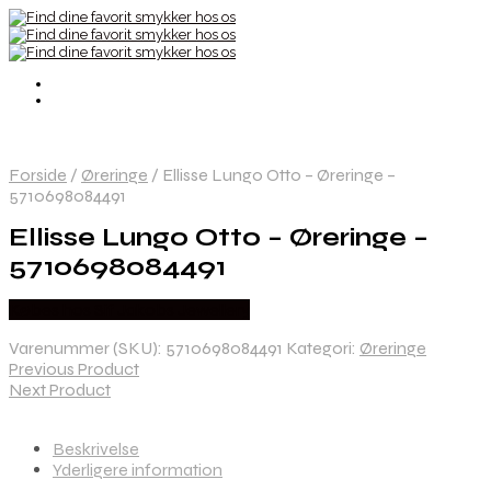
Forside
/
Øreringe
/
Ellisse Lungo Otto – Øreringe –
5710698084491
Ellisse Lungo Otto – Øreringe –
5710698084491
Købes hos Sif Jakobs Jewellery
Varenummer (SKU):
5710698084491
Kategori:
Øreringe
Previous Product
Next Product
Beskrivelse
Yderligere information