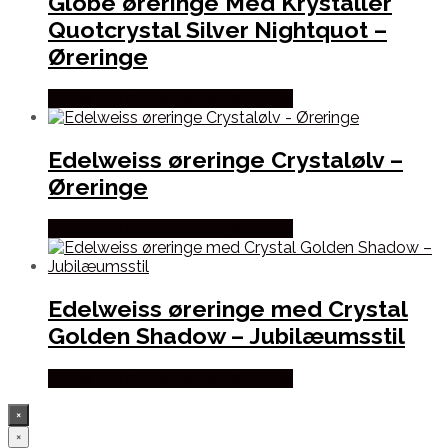
Globe øreringe Med Krystaller
Quotcrystal Silver Nightquot –
Øreringe
Købes hos By Henneberg Smykker
Edelweiss øreringe Crystalølv –
Øreringe
Købes hos By Henneberg Smykker
Edelweiss øreringe med Crystal
Golden Shadow – Jubilæumsstil
Købes hos By Henneberg Smykker
×
×