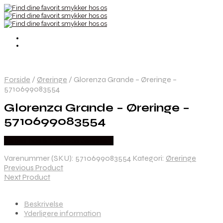
Forside
/
Øreringe
/
Glorenza Grande – Øreringe –
5710699083554
Glorenza Grande – Øreringe –
5710699083554
Købes hos Sif Jakobs Jewellery
Varenummer (SKU):
5710699083554
Kategori:
Øreringe
Previous Product
Next Product
Beskrivelse
Yderligere information