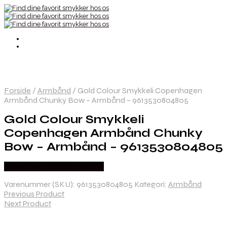
Forside
/
Armbånd
/
Gold Colour Smykkeli Copenhagen
Armbånd Chunky Bow – Armbånd – 9613530804805
Gold Colour Smykkeli
Copenhagen Armbånd Chunky
Bow – Armbånd – 9613530804805
Købes hos Fashionbystrand
Varenummer (SKU):
9613530804805
Kategori:
Armbånd
Previous Product
Next Product