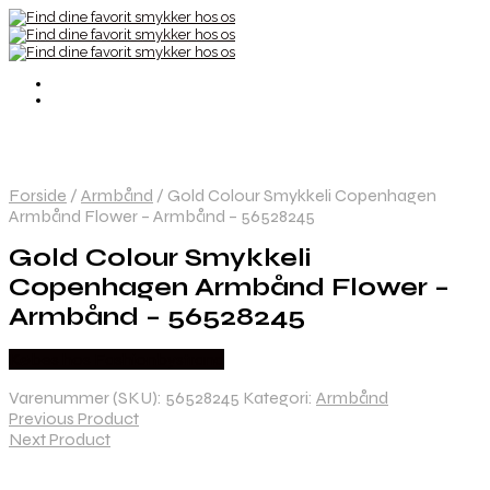
Forside
/
Armbånd
/
Gold Colour Smykkeli Copenhagen
Armbånd Flower – Armbånd – 56528245
Gold Colour Smykkeli
Copenhagen Armbånd Flower –
Armbånd – 56528245
Købes hos Fashionbystrand
Varenummer (SKU):
56528245
Kategori:
Armbånd
Previous Product
Next Product