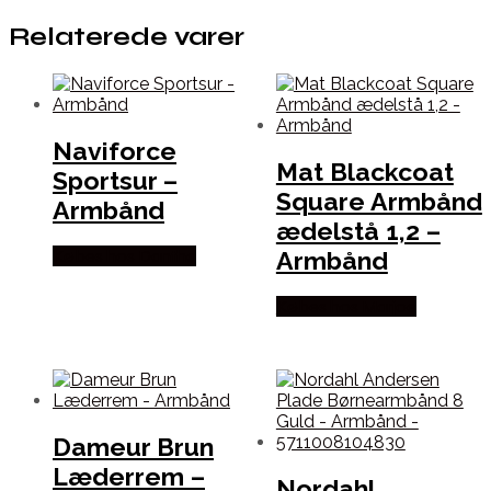
Relaterede varer
Naviforce
Mat Blackcoat
Sportsur –
Square Armbånd
Armbånd
ædelstå 1,2 –
Armbånd
Købes hos Dantha
Købes hos Marjoe
Dameur Brun
Læderrem –
Nordahl