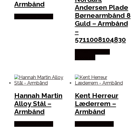
Armbånd
Andersen Plade
Børnearmbånd 8
Købes hos Dantha
Guld – Armbånd
–
5711008104830
Købes hos Dahls
Gravering
Hannah Martin
Kent Herreur
Alloy Stål –
Læderrem –
Armbånd
Armbånd
Købes hos Dantha
Købes hos Dantha