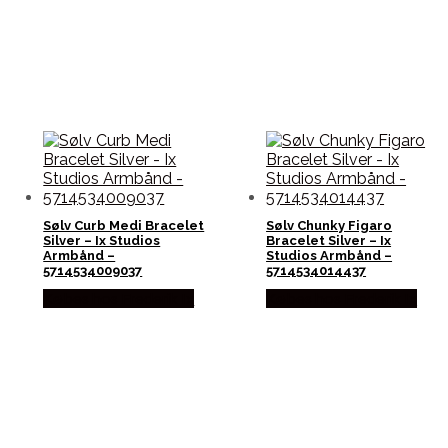
Sølv Curb Medi Bracelet
Sølv Chunky Figaro
Silver – Ix Studios
Bracelet Silver – Ix
Armbånd –
Studios Armbånd –
5714534009037
5714534014437
Købes hos Frederik Ix
Købes hos Frederik Ix