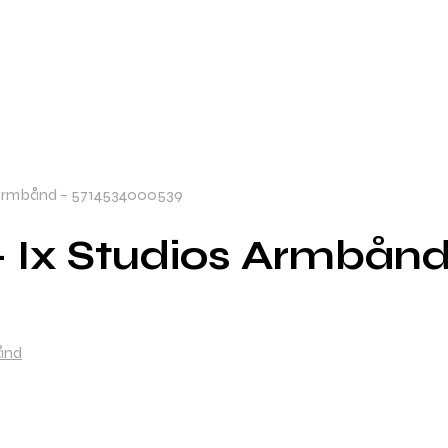
s Armbånd – 5714534000539
 – Ix Studios Armbå
ånd