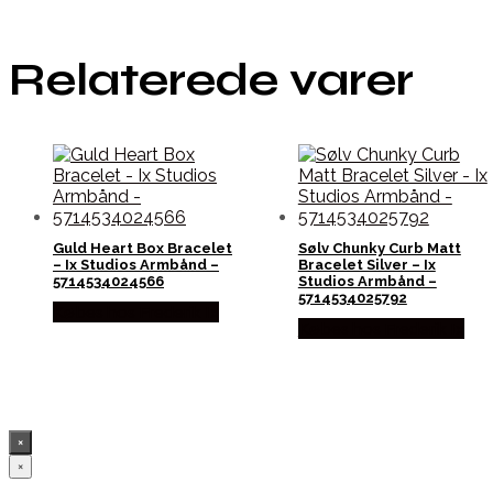
Relaterede varer
Guld Heart Box Bracelet
Sølv Chunky Curb Matt
– Ix Studios Armbånd –
Bracelet Silver – Ix
5714534024566
Studios Armbånd –
5714534025792
Købes hos Frederik Ix
Købes hos Frederik Ix
×
×