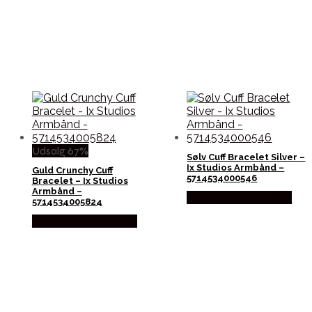
Udsalg 67%
Sølv Cuff Bracelet Silver –
Ix Studios Armbånd –
Guld Crunchy Cuff
5714534000546
Bracelet – Ix Studios
Armbånd –
Købes hos Frederik Ix
5714534005824
Købes hos Frederik Ix