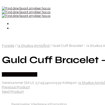
Forside
/
Ix Studios Armbånd
/
Guld Cuff Bracelet – Ix Studio
Guld Cuff Bracelet
Købes hos Frederik Ix
Varenummer (SKU):
5714534000539
Kategori:
Ix Studios Armb
Previous Product
Next Product
Beskrivelse
Yderligere information