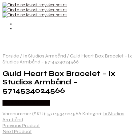
Forside
/
Ix Studios Armbånd
/
Guld Heart Box Bracelet – Ix
Studios Armbånd – 5714534024566
Guld Heart Box Bracelet – Ix
Studios Armbånd –
5714534024566
Købes hos Frederik Ix
Varenummer (SKU):
5714534024566
Kategori:
Ix Studios
Armbånd
Previous Product
Next Product