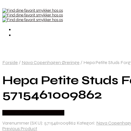
Forside
/
Nava Copenhagen Øreringe
/
Hepa Petite Studs For
Hepa Petite Studs 
5715461009862
Købes hos Nava Copenhagen
Varenummer (SKU):
5715461009862
Kategori:
Nava Copenhage
Previous Product