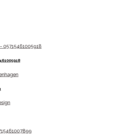
5461005918
n