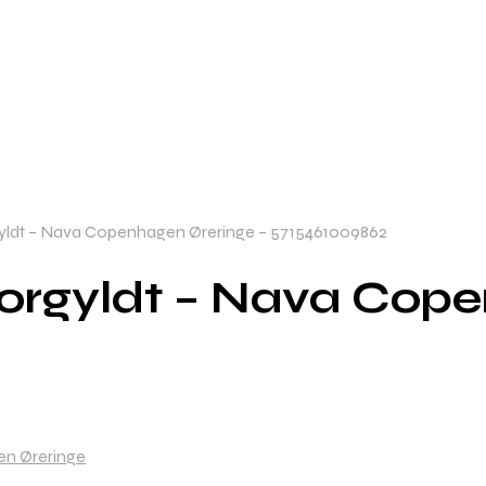
gyldt – Nava Copenhagen Øreringe – 5715461009862
Forgyldt – Nava Cope
n Øreringe