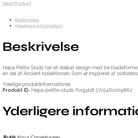
Next Product
Beskrivelse
Yderligere information
Beskrivelse
Hepa Petite Studs har et delikat design med tre bladeformede
en del af Ancient kollektionen. Som er inspireret af oldtiden
Yderlige produktinformationer.
Produkt ID.
Hepa-petite-studs-forgyldt 5715461009862
Yderligere informat
Butik
Nava Copenhagen