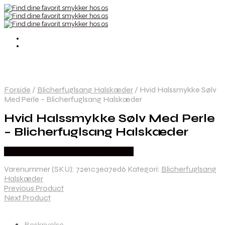
Forside
/
Blicherfuglsang Halskæder
/
Hvid Halssmykke Sølv
Med Perle – Blicherfuglsang Halskæder
Hvid Halssmykke Sølv Med Perle
– Blicherfuglsang Halskæder
Købes hos Blicher Fuglsang Smykker
Varenummer (SKU):
72e1c3ea7ed6
Kategori:
Blicherfuglsang
Halskæder
Previous Product
Next Product
Beskrivelse