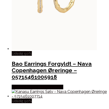
Udsalg 50%
Bao Earrings Forgyldt – Nava
Copenhagen Øreringe –
05715461005918
Købes hos Nava Copenhagen
Udsalg 50%