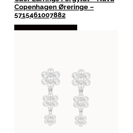
Copenhagen Øreringe –
5715461007882
Købes hos Nava Copenhagen