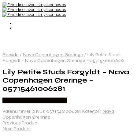
Forside
/
Nava Copenhagen Øreringe
/
Lily Petite Studs
Forgyldt – Nava Copenhagen Øreringe – 05715461006281
Lily Petite Studs Forgyldt – Nava
Copenhagen Øreringe –
05715461006281
Købes hos Nava Copenhagen
Varenummer (SKU):
05715461006281
Kategori:
Nava
Copenhagen Øreringe
Previous Product
Next Product