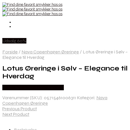
Udsalg 60%
Forside
/
Nava Copenhagen Øreringe
/
Lotus Øreringe i Sølv –
Elegance til Hverdag
Lotus Øreringe i Sølv – Elegance til
Hverdag
Købes hos Nava Copenhagen
Varenummer (SKU):
05715461006311
Kategori:
Nava
Copenhagen Øreringe
Previous Product
Next Product
Beskrivelse