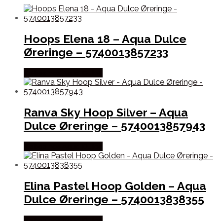
Hoops Elena 18 – Aqua Dulce
Øreringe – 5740013857233
Købes hos Aqua Dulce
Ranva Sky Hoop Silver – Aqua
Dulce Øreringe – 5740013857943
Købes hos Aqua Dulce
Elina Pastel Hoop Golden – Aqua
Dulce Øreringe – 5740013838355
Købes hos Aqua Dulce