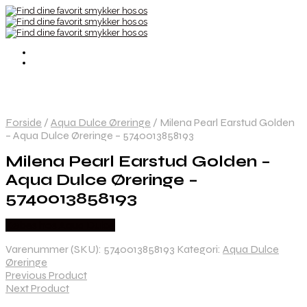
Forside
/
Aqua Dulce Øreringe
/
Milena Pearl Earstud Golden
– Aqua Dulce Øreringe – 5740013858193
Milena Pearl Earstud Golden –
Aqua Dulce Øreringe –
5740013858193
Købes hos Aqua Dulce
Varenummer (SKU):
5740013858193
Kategori:
Aqua Dulce
Øreringe
Previous Product
Next Product