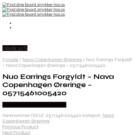
Udsalg 50%
Forside
/
Nava Copenhagen Øreringe
/
Nuo Earrings Forgyldt
– Nava Copenhagen Øreringe – 05715461005420
Nuo Earrings Forgyldt – Nava
Copenhagen Øreringe –
05715461005420
Købes hos Nava Copenhagen
Varenummer (SKU):
05715461005420
Kategori:
Nava
Copenhagen Øreringe
Previous Product
Next Product