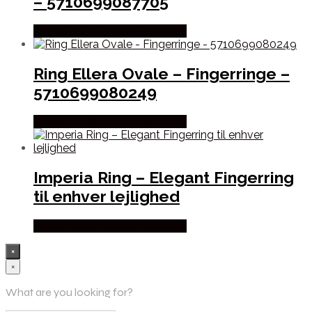
– 5710699087705
Købes hos Sif Jakobs Jewellery
Ring Ellera Ovale – Fingerringe –
5710699080249
Købes hos Sif Jakobs Jewellery
Imperia Ring – Elegant Fingerring
til enhver lejlighed
Købes hos Sif Jakobs Jewellery
×
×
What are you looking for?