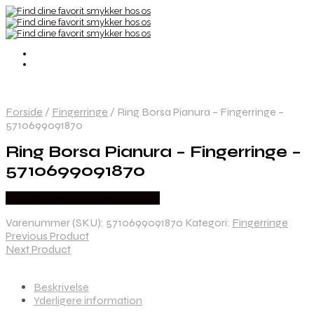
Forside
/
Fingerringe
/
Ring Borsa Pianura – Fingerringe –
5710699091870
Ring Borsa Pianura – Fingerringe –
5710699091870
Købes hos Sif Jakobs Jewellery
Varenummer (SKU):
5710699091870
Kategori:
Fingerringe
Previous Product
Next Product
Beskrivelse
Yderligere information