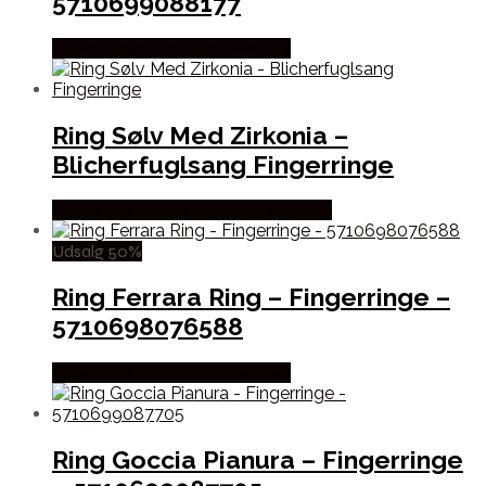
5710699088177
Købes hos Sif Jakobs Jewellery
Ring Sølv Med Zirkonia –
Blicherfuglsang Fingerringe
Købes hos Blicher Fuglsang Smykker
Udsalg 50%
Ring Ferrara Ring – Fingerringe –
5710698076588
Købes hos Sif Jakobs Jewellery
Ring Goccia Pianura – Fingerringe